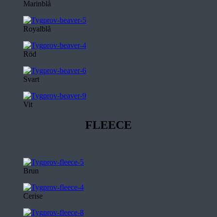
Marinblå
Royalblå
Röd
Svart
Vit
FLEECE
Brun
Cerise