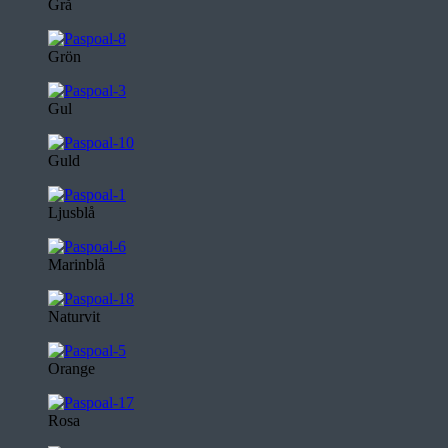
Grå
Grön
Gul
Guld
Ljusblå
Marinblå
Naturvit
Orange
Rosa