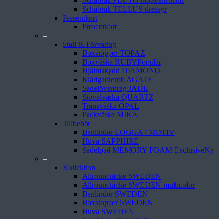
Schabrak PLUTO hopp/allround
Schabrak TELLUS dressyr
Presentkort
Presentkort
–
Stall & Förvaring
Boxstopper TOPAZ
Boxväska RUBY
Hjälmskydd DIAMOND
Klädgarderob AGATE
Sadelöverdrag JADE
Stövelväska QUARTZ
Tränsväska OPAL
Packväska MIKA
Tillbehör
Benlindor LOGGA / MOTIV
Huva SAPPHIRE
Sadelpad MEMORY FOAM Exclusive
–
Kollektion
Allroundtäcke SWEDEN
Allroundtäcke SWEDEN multicolor
Benlindor SWEDEN
Boxstopper SWEDEN
Huva SWEDEN