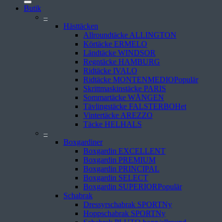
Butik
–
Hästtäcken
Allroundtäcke ALLINGTON
Körtäcke ERMELO
Ländtäcke WINDSOR
Regntäcke HAMBURG
Ridtäcke IVALO
Ridtäcke MONTENMEDIO
Skrittmaskinstäcke PARIS
Sommartäcke WÅNGEN
Tävlingstäcke FALSTERBO
Vintertäcke AREZZO
Täcke HELHALS
–
Boxgardiner
Boxgardin EXCELLENT
Boxgardin PREMIUM
Boxgardin PRINCIPAL
Boxgardin SELECT
Boxgardin SUPERIOR
Schabrak
Dressyrschabrak SPORT
Hoppschabrak SPORT