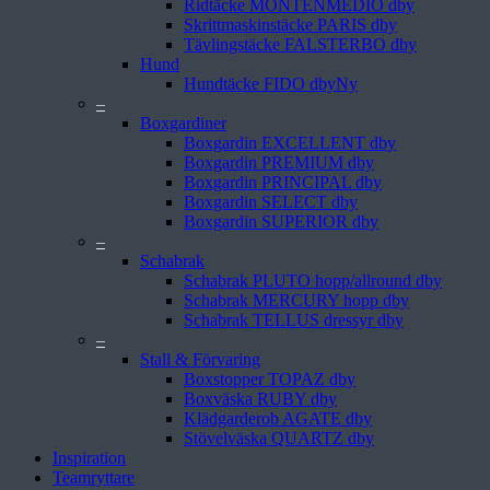
Ridtäcke MONTENMEDIO dby
Skrittmaskinstäcke PARIS dby
Tävlingstäcke FALSTERBO dby
Hund
Hundtäcke FIDO dby
–
Boxgardiner
Boxgardin EXCELLENT dby
Boxgardin PREMIUM dby
Boxgardin PRINCIPAL dby
Boxgardin SELECT dby
Boxgardin SUPERIOR dby
–
Schabrak
Schabrak PLUTO hopp/allround dby
Schabrak MERCURY hopp dby
Schabrak TELLUS dressyr dby
–
Stall & Förvaring
Boxstopper TOPAZ dby
Boxväska RUBY dby
Klädgarderob AGATE dby
Stövelväska QUARTZ dby
Inspiration
Teamryttare