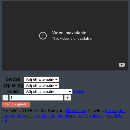
Storlek
Typ av tyg
Foder
Rensa
Ridtäcke
MONTENMEDIO
Storleksguide
dby
Artikelnr:
RTMON-dby
Kategori:
Hästtäcken
Etiketter:
bävernylon
,
mängd
brodyr
,
designa själv
,
egen logga
,
fleece
,
foder
,
ridtäcke
,
skrittäcke
,
ull