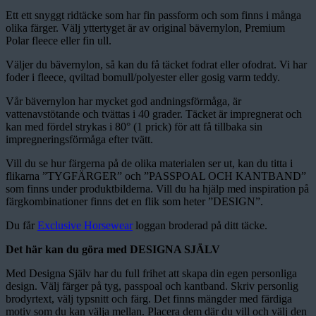
Ett ett snyggt ridtäcke som har fin passform och som finns i många
olika färger. Välj yttertyget är av original bävernylon, Premium
Polar fleece eller fin ull.
Väljer du bävernylon, så kan du få täcket fodrat eller ofodrat. Vi har
foder i fleece, qviltad bomull/polyester eller gosig varm teddy.
Vår bävernylon har mycket god andningsförmåga, är
vattenavstötande och tvättas i 40 grader. Täcket är impregnerat och
kan med fördel strykas i 80° (1 prick) för att få tillbaka sin
impregneringsförmåga efter tvätt.
Vill du se hur färgerna på de olika materialen ser ut, kan du titta i
flikarna ”TYGFÄRGER” och ”PASSPOAL OCH KANTBAND”
som finns under produktbilderna. Vill du ha hjälp med inspiration på
färgkombinationer finns det en flik som heter ”DESIGN”.
Du får
Exclusive Horsewear
loggan broderad på ditt täcke.
Det här kan du göra med DESIGNA SJÄLV
Med Designa Själv har du full frihet att skapa din egen personliga
design. Välj färger på tyg, passpoal och kantband. Skriv personlig
brodyrtext, välj typsnitt och färg. Det finns mängder med färdiga
motiv som du kan välja mellan. Placera dem där du vill och välj den