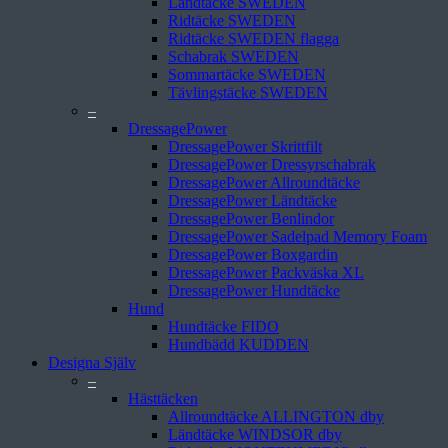
Ländtäcke SWEDEN
Ridtäcke SWEDEN
Ridtäcke SWEDEN flagga
Schabrak SWEDEN
Sommartäcke SWEDEN
Tävlingstäcke SWEDEN
–
DressagePower
DressagePower Skrittfilt
DressagePower Dressyrschabrak
DressagePower Allroundtäcke
DressagePower Ländtäcke
DressagePower Benlindor
DressagePower Sadelpad Memory Foam
DressagePower Boxgardin
DressagePower Packväska XL
DressagePower Hundtäcke
Hund
Hundtäcke FIDO
Hundbädd KUDDEN
Designa Själv
–
Hästtäcken
Allroundtäcke ALLINGTON dby
Ländtäcke WINDSOR dby