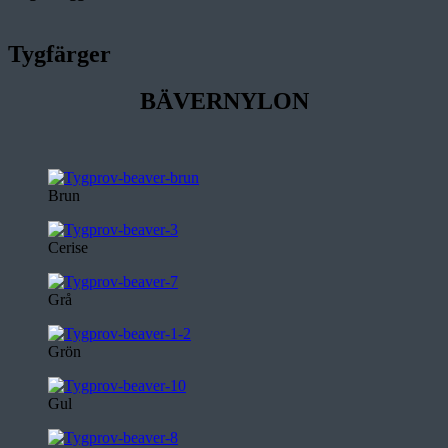
Tygfärger
BÄVERNYLON
Brun
Cerise
Grå
Grön
Gul