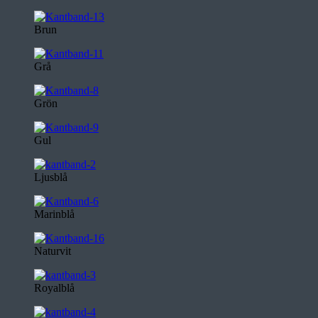
Brun
Grå
Grön
Gul
Ljusblå
Marinblå
Naturvit
Royalblå