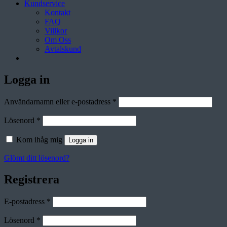
Kundservice
Kontakt
FAQ
Villkor
Om Oss
Avtalskund
Logga in
Obligatoriskt
Användarnamn eller e-postadress
*
Obligatoriskt
Lösenord
*
Kom ihåg mig
Logga in
Glömt ditt lösenord?
Registrera
Obligatoriskt
E-postadress
*
Obligatoriskt
Lösenord
*