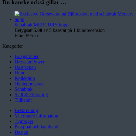
Du kanske också gillar …
Schabrak MERCURY hopp
Betygsatt
5.00
av 5 baserat på
1
kundrecension
Från:
695
kr
Kategorier
Boxgardiner
DressagePower
Hästtäcken
Hund
Kollektion
Okategoriserad
Schabrak
Stall & Förvaring
Tillbehör
Beskrivning
Ytterligare information
Tygfärger
Passpoal och kantband
Design