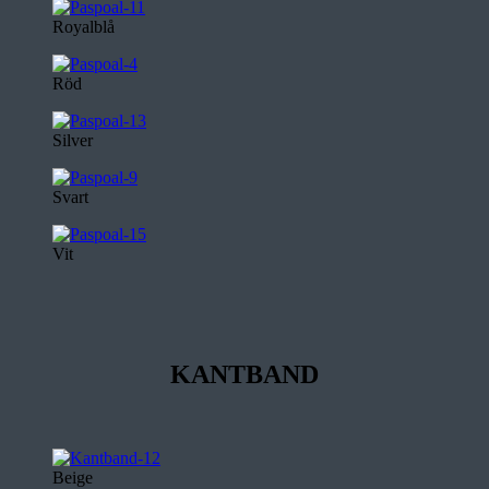
Royalblå
Röd
Silver
Svart
Vit
KANTBAND
Beige