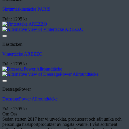
Skrittmaskinstäcke PARIS
Från:
1295
kr
Lägg till i önskelistan
Hästtäcken
Vintertäcke AREZZO
Från:
1795
kr
Lägg till i önskelistan
DressagePower
DressagePower Allroundtäcke
Från:
1395
kr
Om Oss
Sedan starten 2017 har vi utvecklat, producerat och sålt unika och
personliga hästsportprodukter av högsta kvalité. I vårt sortiment