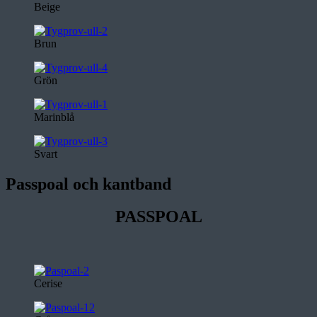
Beige
Brun
Grön
Marinblå
Svart
Passpoal och kantband
PASSPOAL
Cerise