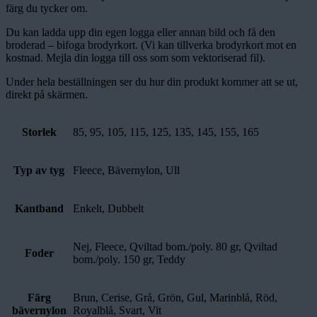
färg du tycker om.
Du kan ladda upp din egen logga eller annan bild och få den
broderad – bifoga brodyrkort. (Vi kan tillverka brodyrkort mot en
kostnad. Mejla din logga till oss som som vektoriserad fil).
Under hela beställningen ser du hur din produkt kommer att se ut,
direkt på skärmen.
Storlek
85, 95, 105, 115, 125, 135, 145, 155, 165
Typ av tyg
Fleece, Bävernylon, Ull
Kantband
Enkelt, Dubbelt
Nej, Fleece, Qviltad bom./poly. 80 gr, Qviltad
Foder
bom./poly. 150 gr, Teddy
Färg
Brun, Cerise, Grå, Grön, Gul, Marinblå, Röd,
bävernylon
Royalblå, Svart, Vit