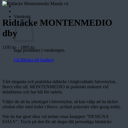
Varukorg
Ridtäcke MONTENMEDIO
dby
Prisintervall:
1195
kr
–
1895
kr
Inga produkter i varukorgen.
1195 kr
till
Gå tillbaka till butiken
1895 kr
Vårt eleganta och praktiska ridtäcke i högkvalitativ bävernylon,
fleece eller ull. MONTENMEDIO är praktiskt utskuret vid
skänklarna och har hål för sadeln.
Väljer du att ha yttertyget i bävernylon, så kan välja att ha täcket
ofodrat eller med foder i fleece, qviltad polyester eller gosig teddy.
När du har gjort dina val nedan visas knappen ”DESIGNA
SJÄLV”. Tryck på den för att skapa ditt personliga hästtäcke.