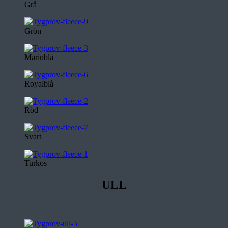
Grå
Grön
Marinblå
Royalblå
Röd
Svart
Turkos
ULL