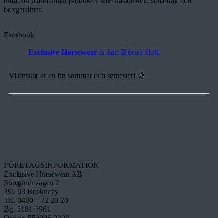
hittar du bland annat produkter som hästtäcken, schabrak och
boxgardiner.
Facebook
Exclusive Horsewear
är här: Björnö Slott.
Vi önskar er en fin sommar och semester! 🌞
FÖRETAGSINFORMATION
Exclusive Horsewear AB
Söregärdevägen 2
395 93 Rockneby
Tel. 0480 – 72 20 20
Bg. 5181-8961
Org nr. 559096-0208